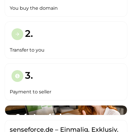
You buy the domain
2.
arrow_forward
Transfer to you
3.
paid
Payment to seller
senseforce.de – Einmalig. Exklusiv.