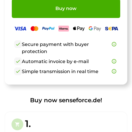
Buy now
check
Secure payment with buyer
info_outline
protection
check
Automatic invoice by e-mail
info_outline
check
Simple transmission in real time
info_outline
Buy now senseforce.de!
1.
shopping_cart