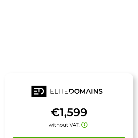
The domain
senseforce.d
is for sale
€1,599
info_outline
without VAT.