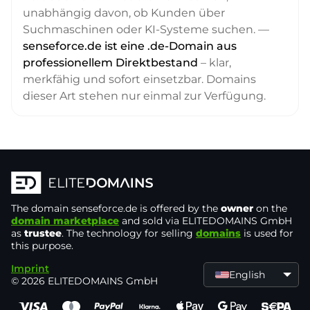
unabhängig davon, ob Kunden über
Suchmaschinen oder KI-Systeme suchen. —
senseforce.de ist eine .de-Domain aus
professionellem Direktbestand
– klar,
merkfähig und sofort einsetzbar. Domains
dieser Art stehen nur einmal zur Verfügung.
The domain
senseforce.de
is offered by the
owner
on the
domain marketplace
and sold via ELITEDOMAINS GmbH
as
trustee
. The technology for selling
domains
is used for
this purpose.
Imprint
English
© 2026 ELITEDOMAINS GmbH